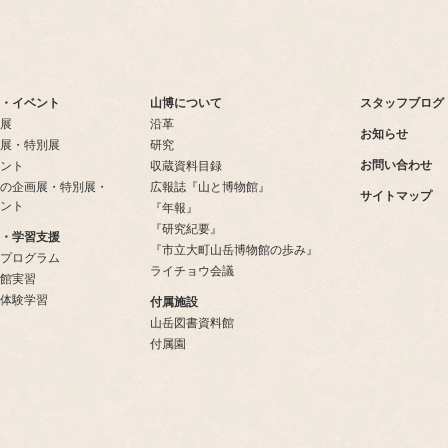
・イベント
山博について
スタッフブログ
展
沿革
お知らせ
展・特別展
研究
お問い合わせ
ント
収蔵資料目録
の企画展・特別展・
広報誌『山と博物館』
サイトマップ
ント
『年報』
『研究紀要』
・学習支援
『市立大町山岳博物館の歩み』
プログラム
ライチョウ会議
館実習
体験学習
付属施設
山岳図書資料館
付属園