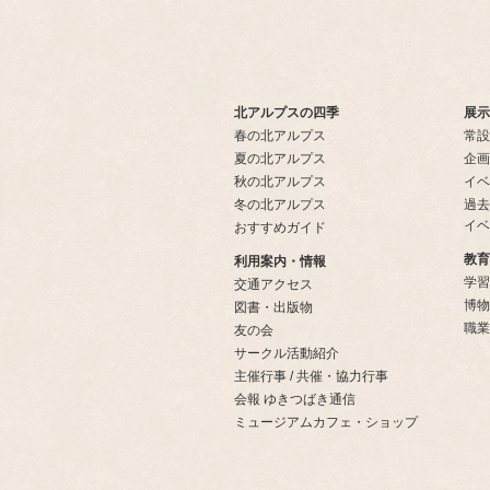
北アルプスの四季
展示
春の北アルプス
常設
夏の北アルプス
企画
秋の北アルプス
イベ
冬の北アルプス
過去
イベ
おすすめガイド
教育
利用案内・情報
学習
交通アクセス
博物
図書・出版物
職業
友の会
サークル活動紹介
主催行事 / 共催・協力行事
会報 ゆきつばき通信
ミュージアムカフェ・ショップ