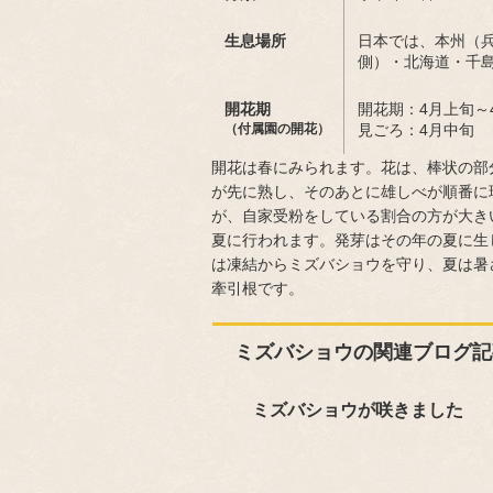
生息場所
日本では、本州（
側）・北海道・千
開花期
開花期：4月上旬～
（付属園の開花）
見ごろ：4月中旬
開花は春にみられます。花は、棒状の部分
が先に熟し、そのあとに雄しべが順番に
が、自家受粉をしている割合の方が大き
夏に行われます。発芽はその年の夏に生
は凍結からミズバショウを守り、夏は暑
牽引根です。
ミズバショウの関連ブログ記
ミズバショウが咲きました