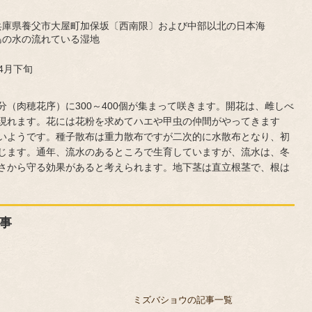
兵庫県養父市大屋町加保坂〔西南限〕および中部以北の日本海
島の水の流れている湿地
4月下旬
（肉穂花序）に300～400個が集まって咲きます。開花は、雌しべ
現れます。花には花粉を求めてハエや甲虫の仲間がやってきます
いようです。種子散布は重力散布ですが二次的に水散布となり、初
じます。通年、流水のあるところで生育していますが、流水は、冬
さから守る効果があると考えられます。地下茎は直立根茎で、根は
事
ミズバショウの記事一覧