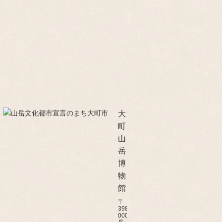
大
町
山
岳
博
物
館
〒
398-
0002