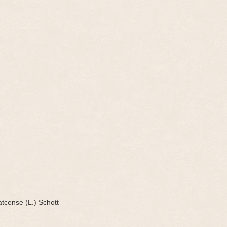
atcense
(L.) Schott