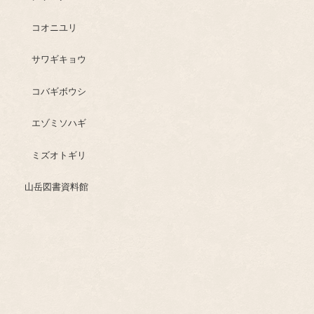
コオニユリ
サワギキョウ
コバギボウシ
エゾミソハギ
ミズオトギリ
山岳図書資料館